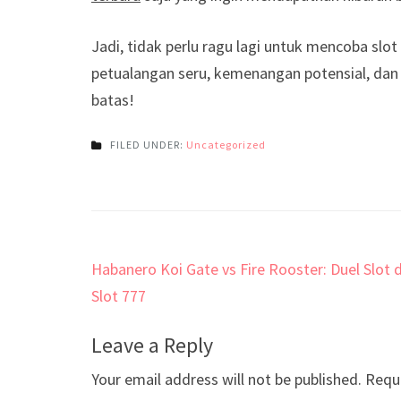
Jadi, tidak perlu ragu lagi untuk mencoba slo
petualangan seru, kemenangan potensial, da
batas!
FILED UNDER:
Uncategorized
Post
Habanero Koi Gate vs Fire Rooster: Duel Slot d
navigation
Slot 777
Leave a Reply
Your email address will not be published.
Requi