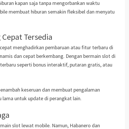
hiburan kapan saja tanpa mengorbankan waktu
obile membuat hiburan semakin fleksibel dan menyatu
g Cepat Tersedia
cepat menghadirkan pembaruan atau fitur terbaru di
 dinamis dan cepat berkembang. Dengan bermain slot di
erbaru seperti bonus interaktif, putaran gratis, atau
u menambah keseruan dan membuat pengalaman
lama untuk update di perangkat lain.
aga
main slot lewat mobile. Namun, Habanero dan