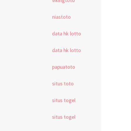
vikingtoto
niastoto
data hk lotto
data hk lotto
papuatoto
situs toto
situs togel
situs togel