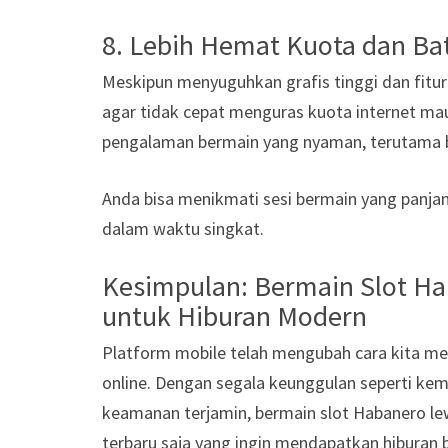
8. Lebih Hemat Kuota dan Bat
Meskipun menyuguhkan grafis tinggi dan fitur
agar tidak cepat menguras kuota internet mau
pengalaman bermain yang nyaman, terutama b
Anda bisa menikmati sesi bermain yang panjan
dalam waktu singkat.
Kesimpulan: Bermain Slot Hab
untuk Hiburan Modern
Platform mobile telah mengubah cara kita men
online. Dengan segala keunggulan seperti kem
keamanan terjamin, bermain slot Habanero le
terbaru
saja yang ingin mendapatkan hiburan b