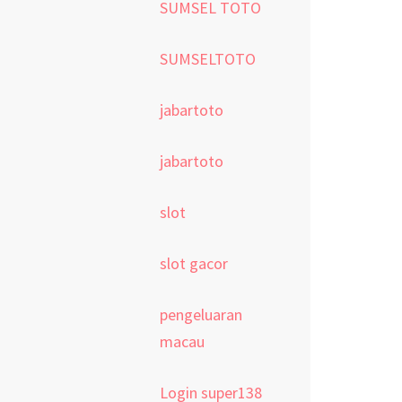
SUMSEL TOTO
SUMSELTOTO
jabartoto
jabartoto
slot
slot gacor
pengeluaran
macau
Login super138