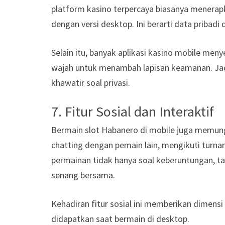
platform kasino terpercaya biasanya menerap
dengan versi desktop. Ini berarti data pribadi
Selain itu, banyak aplikasi kasino mobile meny
wajah untuk menambah lapisan keamanan. Jadi
khawatir soal privasi.
7. Fitur Sosial dan Interaktif
Bermain slot Habanero di mobile juga memungki
chatting dengan pemain lain, mengikuti turna
permainan tidak hanya soal keberuntungan, t
senang bersama.
Kehadiran fitur sosial ini memberikan dimens
didapatkan saat bermain di desktop.