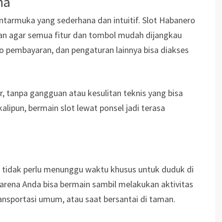
na
ntarmuka yang sederhana dan intuitif. Slot Habanero
an agar semua fitur dan tombol mudah dijangkau
fo pembayaran, dan pengaturan lainnya bisa diakses
ar, tanpa gangguan atau kesulitan teknis yang bisa
lipun, bermain slot lewat ponsel jadi terasa
a tidak perlu menunggu waktu khusus untuk duduk di
arena Anda bisa bermain sambil melakukan aktivitas
ransportasi umum, atau saat bersantai di taman.