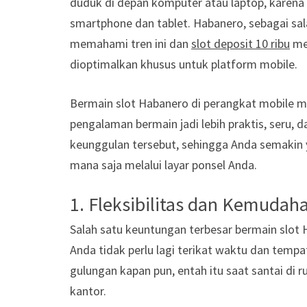
duduk di depan komputer atau laptop, karena 
smartphone dan tablet. Habanero, sebagai sa
memahami tren ini dan
slot deposit 10 ribu
men
dioptimalkan khusus untuk platform mobile.
Bermain slot Habanero di perangkat mobile
pengalaman bermain jadi lebih praktis, seru, d
keunggulan tersebut, sehingga Anda semakin y
mana saja melalui layar ponsel Anda.
1. Fleksibilitas dan Kemudah
Salah satu keuntungan terbesar bermain slot H
Anda tidak perlu lagi terikat waktu dan tem
gulungan kapan pun, entah itu saat santai di ru
kantor.