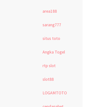
area188
sarang777
situs toto
Angka Togel
rtp slot
slot88
LOGAMTOTO
cendanabet