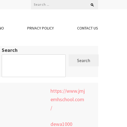
Search
for:
NO
PRIVACY POLICY
CONTACT US
Search
Search
https://www.jmj
emhschool.com
/
dewa1000