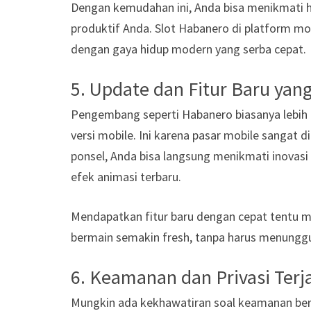
Dengan kemudahan ini, Anda bisa menikmati 
produktif Anda. Slot Habanero di platform m
dengan gaya hidup modern yang serba cepat.
5. Update dan Fitur Baru yan
Pengembang seperti Habanero biasanya lebih 
versi mobile. Ini karena pasar mobile sangat
ponsel, Anda bisa langsung menikmati inovasi t
efek animasi terbaru.
Mendapatkan fitur baru dengan cepat tent
bermain semakin fresh, tanpa harus menunggu 
6. Keamanan dan Privasi Terj
Mungkin ada kekhawatiran soal keamanan ber