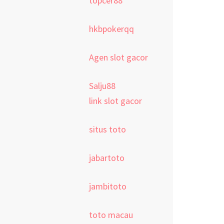
topcer88
hkbpokerqq
Agen slot gacor
Salju88
link slot gacor
situs toto
jabartoto
jambitoto
toto macau